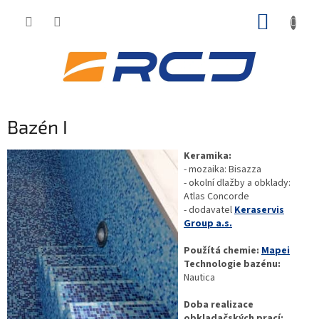
Přejít
NÁKUP
na
obsah
KOŠÍK
Bazén I
Keramika:
- mozaika: Bisazza
- okolní dlažby a obklady:
Atlas Concorde
- dodavatel
Keraservis
Group a.s.
Použítá chemie:
Mapei
Technologie bazénu:
Nautica
Doba realizace
obkladačských prací: