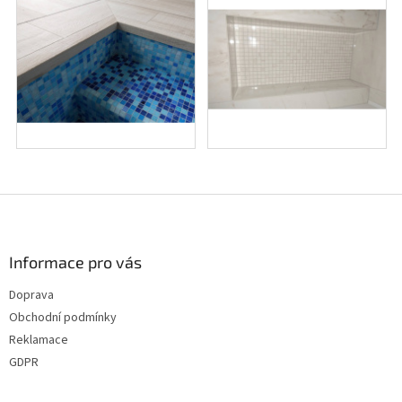
Z
á
p
a
Informace pro vás
t
Doprava
í
Obchodní podmínky
Reklamace
GDPR