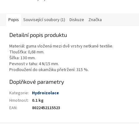
Popis
Související soubory (1)
Diskuze
Značka
Detailní popis produktu
Materiál: guma vložená mezi dvě vrstvy netkané textilie.
Tloušťka: 0,68 mm.
Šířka: 130 mm.
Pevnost v tahu: 4 N/15 mm.
Prodloužení do okamžiku přetržení: 315 %.
Doplňkové parametry
Kategorie
:
Hydroizolace
Hmotnost
:
0.1 kg
EAN
:
8022452115523
Z
á