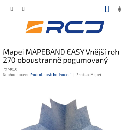
Přejít
NÁKUP
na
obsah
KOŠÍK
Mapei MAPEBAND EASY Vnější roh
270 oboustranně pogumovaný
7974010
Průměrné
Neohodnoceno
Podrobnosti hodnocení
Značka:
Mapei
hodnocení
produktu
je
0,0
z
5
hvězdiček.