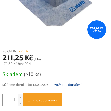
267,41 Kč
–21 %
267,41 Kč
–21 %
211,25 Kč
/ ks
174,59 Kč bez DPH
Měrná
Skladem
(>10 ks)
cena:
Můžeme doručit do:
13.08.2026
Možnosti doručení
Přidat do košíku