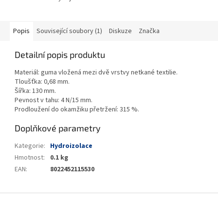
Popis
Související soubory (1)
Diskuze
Značka
Detailní popis produktu
Materiál: guma vložená mezi dvě vrstvy netkané textilie.
Tloušťka: 0,68 mm.
Šířka: 130 mm.
Pevnost v tahu: 4 N/15 mm.
Prodloužení do okamžiku přetržení: 315 %.
Doplňkové parametry
Kategorie
:
Hydroizolace
Hmotnost
:
0.1 kg
EAN
:
8022452115530
Z
á