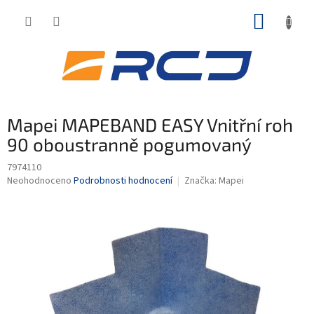
Přejít
NÁKUP
na
obsah
KOŠÍK
Mapei MAPEBAND EASY Vnitřní roh
90 oboustranně pogumovaný
7974110
Průměrné
Neohodnoceno
Podrobnosti hodnocení
Značka:
Mapei
hodnocení
produktu
je
0,0
z
5
hvězdiček.