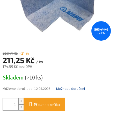
267,41 Kč
–21 %
267,41 Kč
–21 %
211,25 Kč
/ ks
174,59 Kč bez DPH
Měrná
Skladem
(>10 ks)
cena:
Můžeme doručit do:
12.08.2026
Možnosti doručení
Přidat do košíku