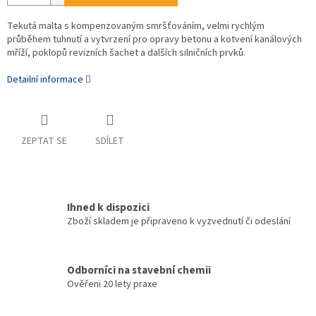
Tekutá malta s kompenzovaným smršťováním, velmi rychlým
průběhem tuhnutí a vytvrzení pro opravy betonu a kotvení kanálových
mříží, poklopů revizních šachet a dalších silničních prvků.
Detailní informace
ZEPTAT SE
SDÍLET
Ihned k dispozici
Zboží skladem je připraveno k vyzvednutí či odeslání
Odborníci na stavební chemii
Ověřeni 20 lety praxe