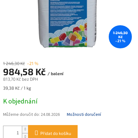
1 246,30
Kč
–21 %
1 246,30 Kč
–21 %
984,58 Kč
/ balení
813,70 Kč bez DPH
Měrná
39,38 Kč / 1 kg
cena:
K objednání
Můžeme doručit do:
24.08.2026
Možnosti doručení
Přidat do košíku