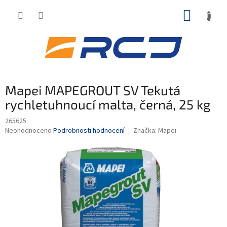
Přejít
NÁKUP
na
obsah
KOŠÍK
Mapei MAPEGROUT SV Tekutá
rychletuhnoucí malta, černá, 25 kg
265625
Průměrné
Neohodnoceno
Podrobnosti hodnocení
Značka:
Mapei
hodnocení
produktu
je
0,0
z
5
hvězdiček.