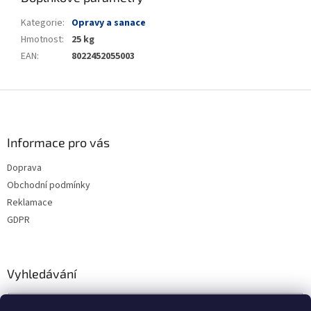
Kategorie
:
Opravy a sanace
Hmotnost
:
25 kg
EAN
:
8022452055003
Z
á
p
a
Informace pro vás
t
Doprava
í
Obchodní podmínky
Reklamace
GDPR
Vyhledávání
HLEDAT