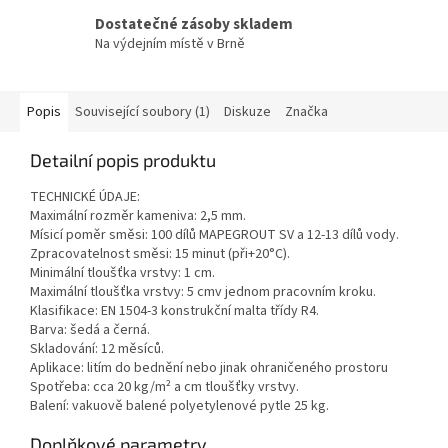
Dostatečné zásoby skladem
Na výdejním místě v Brně
Popis
Související soubory (1)
Diskuze
Značka
Detailní popis produktu
TECHNICKÉ ÚDAJE:
Maximální rozměr kameniva: 2,5 mm.
Mísicí poměr směsi: 100 dílů MAPEGROUT SV a 12-13 dílů vody.
Zpracovatelnost směsi: 15 minut (při+20°C).
Minimální tloušťka vrstvy: 1 cm.
Maximální tloušťka vrstvy: 5 cmv jednom pracovním kroku.
Klasifikace: EN 1504-3 konstrukční malta třídy R4.
Barva: šedá a černá.
Skladování: 12 měsíců.
Aplikace: litím do bednění nebo jinak ohraničeného prostoru
Spotřeba: cca 20 kg/m² a cm tloušťky vrstvy.
Balení: vakuově balené polyetylenové pytle 25 kg.
Doplňkové parametry