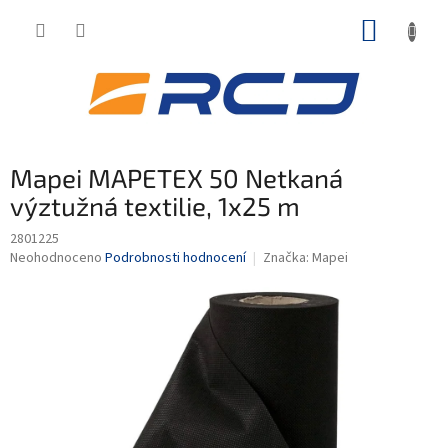
Přejít
NÁKUP
na
obsah
KOŠÍK
Mapei MAPETEX 50 Netkaná
výztužná textilie, 1x25 m
2801225
Průměrné
Neohodnoceno
Podrobnosti hodnocení
Značka:
Mapei
hodnocení
produktu
je
0,0
z
5
hvězdiček.