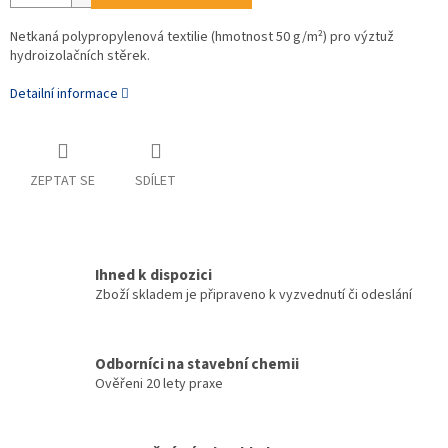
Netkaná polypropylenová textilie (hmotnost 50 g/m²) pro výztuž
hydroizolačních stěrek.
Detailní informace
ZEPTAT SE
SDÍLET
Ihned k dispozici
Zboží skladem je připraveno k vyzvednutí či odeslání
Odborníci na stavební chemii
Ověřeni 20 lety praxe