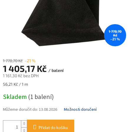
1 778,70
Kč
–21 %
1 778,70 Kč
–21 %
1 405,17 Kč
/ balení
1 161,30 Kč bez DPH
Měrná
56,21 Kč / 1 m
cena:
Skladem
(1 balení)
Můžeme doručit do:
13.08.2026
Možnosti doručení
Přidat do košíku