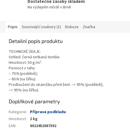
Dostatečné zásoby skladem
Na výdejním místě v Brně
Popis
Související soubory (1)
Diskuze
Značka
Detailní popis produktu
TECHNICKÉ ÚDAJE:
Vzhled: černá netkaná textilie.
Hmotnost: 50 g/m².
Pevnost v tahu:
– 70 N (podélně);
– 60 N (na šířku).
Prodloužení do okamžiku přetržení: –> 95% (podélně);
–> 95% (na šířku).
Doplňkové parametry
Kategorie
:
Příprava podkladu
Hmotnost
:
2 kg
EAN
:
8022452087592