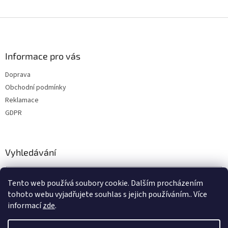
Z
á
p
a
Informace pro vás
t
Doprava
í
Obchodní podmínky
Reklamace
GDPR
Vyhledávání
HLEDAT
Tento web používá soubory cookie. Dalším procházením
tohoto webu vyjadřujete souhlas s jejich používáním.. Více
informací
zde
.