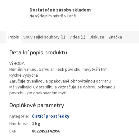
Dostatečné zásoby skladem
Na výdejním místě v Brně
Popis
Související soubory (1)
Videa (1)
Diskuze
Značka
Detailní popis produktu
VÝHODY:
Nemění vzhled, barvu ani lesk povrchu, nevytváří film
Rychle vysychá
Zaručuje trvanlivou a opakovaně obnovitelnou ochranu
Má vynikající UV stabilitu a vyznačuje se dobrou ochranou
povrchu i po opakovaném mytí
Doplňkové parametry
Kategorie
:
Čistící prostředky
Hmotnost
:
1 kg
EAN
:
8022452142956