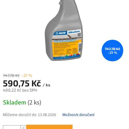
747,78 Kč
–21 %
747,78 Kč
–21 %
590,75 Kč
/ ks
488,22 Kč bez DPH
Měrná
Skladem
(2 ks)
cena:
Můžeme doručit do:
13.08.2026
Možnosti doručení