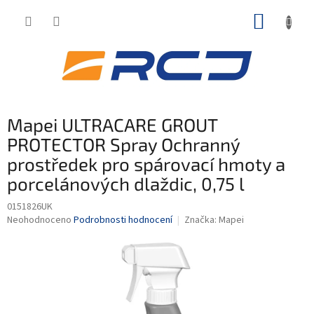
Přejít
NÁKUP
na
obsah
KOŠÍK
Mapei ULTRACARE GROUT
PROTECTOR Spray Ochranný
prostředek pro spárovací hmoty a
porcelánových dlaždic, 0,75 l
0151826UK
Průměrné
Neohodnoceno
Podrobnosti hodnocení
Značka:
Mapei
hodnocení
produktu
je
0,0
z
5
hvězdiček.