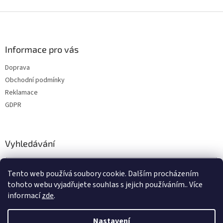
Z
á
p
a
Informace pro vás
t
Doprava
í
Obchodní podmínky
Reklamace
GDPR
Vyhledávání
HLEDAT
Tento web používá soubory cookie. Dalším procházením
tohoto webu vyjadřujete souhlas s jejich používáním.. Více
informací
zde
.
Nastavení