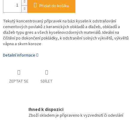
Přidat do košíku
Tekutý koncentrovaný přípravek na bázi kyselin k odstraňování
cementových povlaků z keramických obkladů a dlažeb, obkladů a
dlažeb typu gres a všech kyselinovzdorných materiálů. Ideální na
čištění po dokončení pokládky, k odstranění solných výkvětů, výkvětů
vápna a skvrn koroze
Detailní informace
ZEPTAT SE
SDÍLET
Ihned k dispozici
Zboží skladem je připraveno k vyzvednutí či odeslání