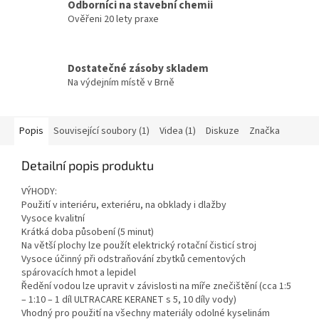
Odborníci na stavební chemii
Ověřeni 20 lety praxe
Dostatečné zásoby skladem
Na výdejním místě v Brně
Popis
Související soubory (1)
Videa (1)
Diskuze
Značka
Detailní popis produktu
VÝHODY:
Použití v interiéru, exteriéru, na obklady i dlažby
Vysoce kvalitní
Krátká doba působení (5 minut)
Na větší plochy lze použít elektrický rotační čisticí stroj
Vysoce účinný při odstraňování zbytků cementových
spárovacích hmot a lepidel
Ředění vodou lze upravit v závislosti na míře znečištění (cca 1:5
– 1:10 – 1 díl ULTRACARE KERANET s 5, 10 díly vody)
Vhodný pro použití na všechny materiály odolné kyselinám