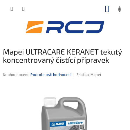
Přejít
NÁKUP
na
obsah
KOŠÍK
Mapei ULTRACARE KERANET tekutý
koncentrovaný čistící přípravek
Průměrné
Neohodnoceno
Podrobnosti hodnocení
Značka:
Mapei
hodnocení
produktu
je
0,0
z
5
hvězdiček.