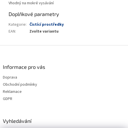
Vhodný na mokré vysávání
Doplňkové parametry
Kategorie
:
Čistící prostředky
EAN
:
Zvolte variantu
Z
á
p
a
Informace pro vás
t
Doprava
í
Obchodní podmínky
Reklamace
GDPR
Vyhledávání