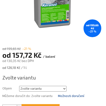
od 199,65
Kč
–21 %
od 199,65 Kč
–21 %
od
157,72 Kč
/ balení
od
130,35 Kč
bez DPH
Měrná
od 126,18 Kč / 1 l
cena:
Zvolte variantu
Objem
Můžeme doručit do:
Zvolte variantu
Možnosti doručení