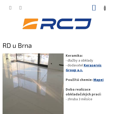
Přejít
NÁKUP
na
obsah
KOŠÍK
RD u Brna
Keramika:
- dlažby a obklady
- dodavatel
Keraservis
Group a.s.
Použítá chemie:
Mapei
Doba realizace
obkladačských prací:
- zhruba 3 měsíce