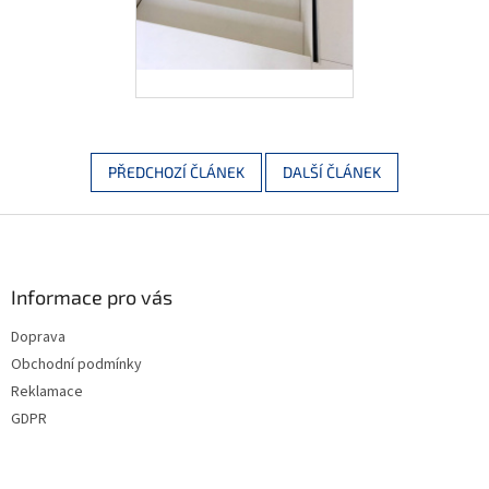
PŘEDCHOZÍ ČLÁNEK
DALŠÍ ČLÁNEK
Z
á
p
a
Informace pro vás
t
Doprava
í
Obchodní podmínky
Reklamace
GDPR