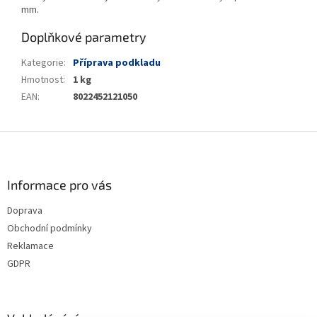
mm.
Doplňkové parametry
Kategorie
:
Příprava podkladu
Hmotnost
:
1 kg
EAN
:
8022452121050
Z
á
p
a
Informace pro vás
t
Doprava
í
Obchodní podmínky
Reklamace
GDPR