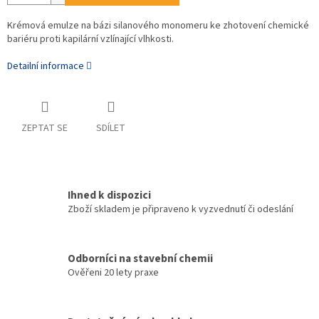
Krémová emulze na bázi silanového monomeru ke zhotovení chemické
bariéru proti kapilární vzlínající vlhkosti.
Detailní informace
ZEPTAT SE
SDÍLET
Ihned k dispozici
Zboží skladem je připraveno k vyzvednutí či odeslání
Odborníci na stavební chemii
Ověřeni 20 lety praxe