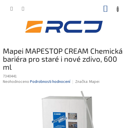
Přejít
NÁKUP
na
obsah
KOŠÍK
Mapei MAPESTOP CREAM Chemická
bariéra pro staré i nové zdivo, 600
ml
7340441
Průměrné
Neohodnoceno
Podrobnosti hodnocení
Značka:
Mapei
hodnocení
produktu
je
0,0
z
5
hvězdiček.