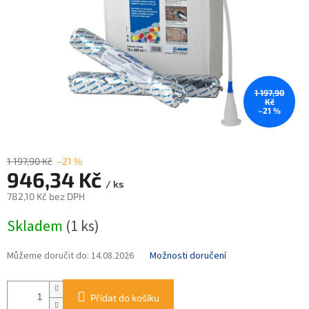
1 197,90
Kč
–21 %
1 197,90 Kč
–21 %
946,34 Kč
/ ks
782,10 Kč bez DPH
Měrná
Skladem
(1 ks)
cena:
Můžeme doručit do:
14.08.2026
Možnosti doručení
Přidat do košíku