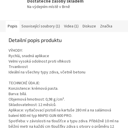
Dostatečné zásoby skladem
Na výdejním místě v Brně
Popis
Související soubory (1)
Videa (1)
Diskuze
Značka
Detailní popis produktu
VÝHODY:
Rychlá, snadná aplikace
Velmi vysoká odolnost proti vlhkosti
Trvanlivost
Ideální na všechny typy zdiva, včetně betonu
TECHNICKÉ ÚDAJE:
Konzistence: krémová pasta.
Barva: bílá.
Objemová hmotnost: 0,98 g/cm³.
Skladovatelnost: 12 měsíců.
Aplikace: vytlačovací pistolí na kartuše 280 ml a na salámová
balení 600 ml typ MAPEI GUN 600 PRO.
Spotřeba: v závislosti na tloušťce a typu zdiva. Přibližně 10 ml na
běžný metr na každý cm tloušťky zdiva s otvory o průměru 12