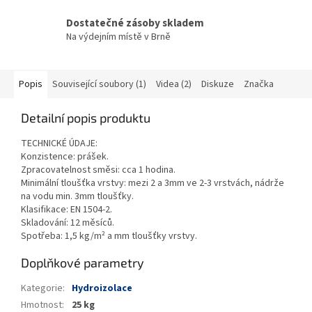
Dostatečné zásoby skladem
Na výdejním místě v Brně
Popis
Související soubory (1)
Videa (2)
Diskuze
Značka
Detailní popis produktu
TECHNICKÉ ÚDAJE:
Konzistence: prášek.
Zpracovatelnost směsi: cca 1 hodina.
Minimální tloušťka vrstvy: mezi 2 a 3mm ve 2-3 vrstvách, nádrže
na vodu min. 3mm tloušťky.
Klasifikace: EN 1504-2.
Skladování: 12 měsíců.
Spotřeba: 1,5 kg/m² a mm tloušťky vrstvy.
Doplňkové parametry
Kategorie
:
Hydroizolace
Hmotnost
:
25 kg