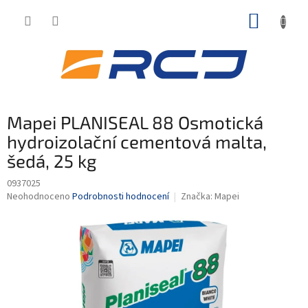
Přejít
NÁKUP
na
obsah
KOŠÍK
Mapei PLANISEAL 88 Osmotická
hydroizolační cementová malta,
šedá, 25 kg
0937025
Průměrné
Neohodnoceno
Podrobnosti hodnocení
Značka:
Mapei
hodnocení
produktu
je
0,0
z
5
hvězdiček.