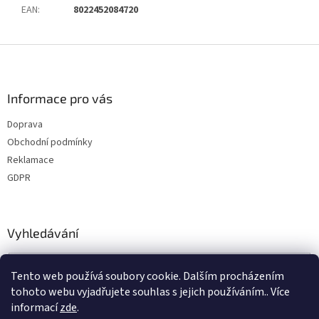
EAN
:
8022452084720
Z
á
p
a
Informace pro vás
t
Doprava
í
Obchodní podmínky
Reklamace
GDPR
Vyhledávání
HLEDAT
Tento web používá soubory cookie. Dalším procházením
tohoto webu vyjadřujete souhlas s jejich používáním.. Více
informací
zde
.