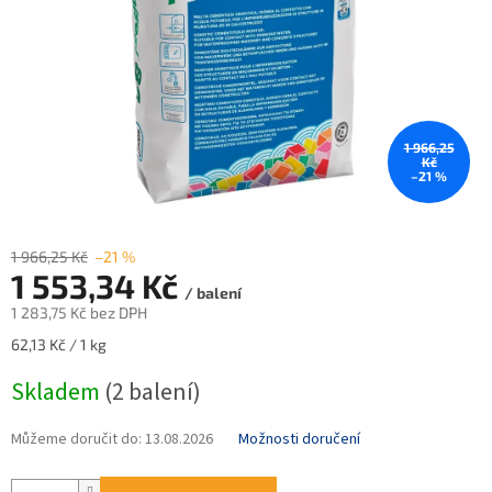
1 966,25
Kč
–21 %
1 966,25 Kč
–21 %
1 553,34 Kč
/ balení
1 283,75 Kč bez DPH
Měrná
62,13 Kč / 1 kg
cena:
Skladem
(2 balení)
Můžeme doručit do:
13.08.2026
Možnosti doručení